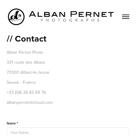
// Contact
Alban Pernet Photo
331 route des Albiez
73300 Albiez-le-Jeune
Savoie - France
+33 (0)6 26 82 69 76
albanpernet@icloud.com
Name *